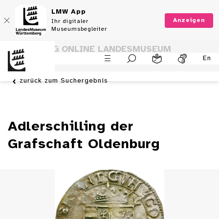
LMW App
Anzeigen
Ihr digitaler
Museumsbegleiter
SAMMLUNG ONLINE LANDESMUSEUM
En
WÜRTTEMBERG
zurück zum Suchergebnis
Adlerschilling der
Grafschaft Oldenburg