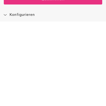
Konfigurieren
Blog
App
Newsletter
Immer auf dem Laufenden sein!
Jetzt Newsletter abonnieren