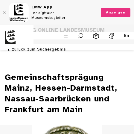
LMW App
Anzeigen
Ihr digitaler
Museumsbegleiter
SAMMLUNG ONLINE LANDESMUSEUM
En
WÜRTTEMBERG
zurück zum Suchergebnis
Gemeinschaftsprägung
Mainz, Hessen-Darmstadt,
Nassau-Saarbrücken und
Frankfurt am Main