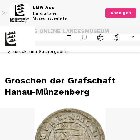
LMW App
Anzeigen
Ihr digitaler
Museumsbegleiter
SAMMLUNG ONLINE LANDESMUSEUM
En
WÜRTTEMBERG
zurück zum Suchergebnis
Groschen der Grafschaft
Hanau-Münzenberg