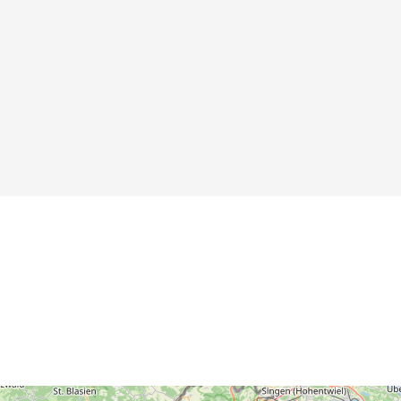
Hirschgulden
Herzog Johann
Friedrichs von
Württemberg
Details
Details