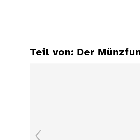
Teil von: Der Münzfu
Hirschgulden Herzog
Johann Friedrichs von
Württemberg