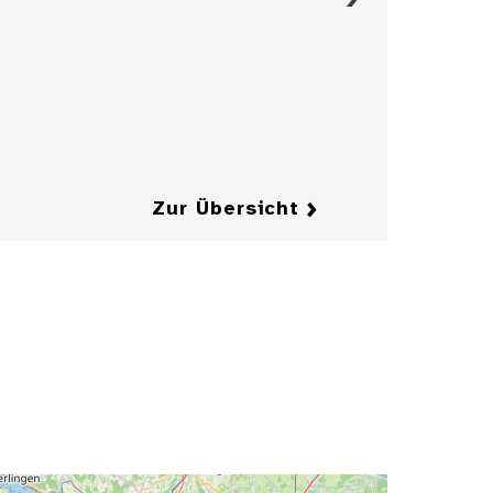
Groschen aus
dem Herzogtum
Brandenburg-
Jägerndorf
Details
Details
Zur Übersicht