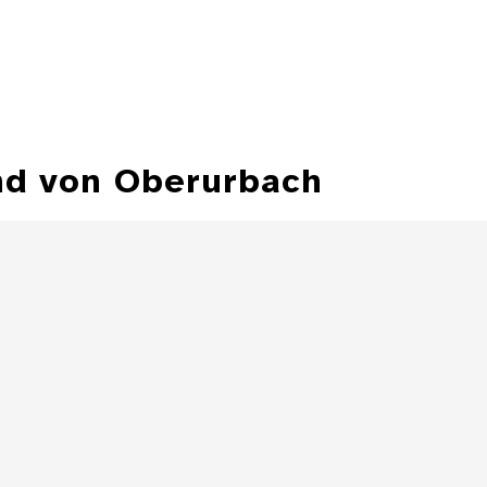
nd von Oberurbach
Hirschgulden
Herzog Johann
Hirschgulde
Friedrichs von
Johann Friedr
Württemberg
Würt
Details