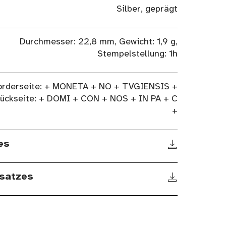
Silber, geprägt
Durchmesser: 22,8 mm, Gewicht: 1,9 g,
Stempelstellung: 1h
orderseite: + MONETA + NO + TVGIENSIS +
ückseite: + DOMI + CON + NOS + IN PA + C
+
es
satzes