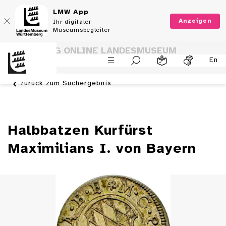
LMW App
Anzeigen
Ihr digitaler
Museumsbegleiter
SAMMLUNG ONLINE LANDESMUSEUM
En
WÜRTTEMBERG
zurück zum Suchergebnis
Halbbatzen Kurfürst
Maximilians I. von Bayern