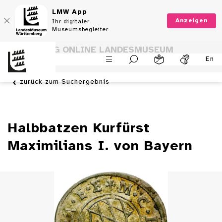
LMW App
Anzeigen
Ihr digitaler
Museumsbegleiter
SAMMLUNG ONLINE LANDESMUSEUM
En
WÜRTTEMBERG
zurück zum Suchergebnis
Halbbatzen Kurfürst
Maximilians I. von Bayern