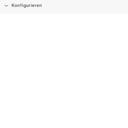
Konfigurieren
Blog
App
Newsletter
Immer auf dem Laufenden sein!
Jetzt Newsletter abonnieren
Erlebe das LMW auch hier