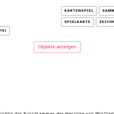
KARTENSPIEL
SAMM
SPIELKARTE
ZEICH
16)
Objekte anzeigen
hichte der Kunstkammer der Herzöge von Württemb