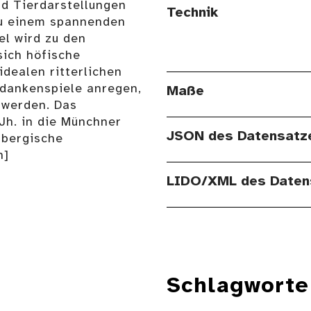
nd Tierdarstellungen
Technik
u einem spannenden
el wird zu den
sich höfische
dealen ritterlichen
edankenspiele anregen,
Maße
 werden. Das
 Jh. in die Münchner
JSON des Datensatz
mbergische
n]
LIDO/XML des Daten
Schlagworte