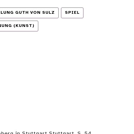
LUNG GUTH VON SULZ
SPIEL
NUNG (KUNST)
erg in Stuttgart Stuttgart, S. 54,