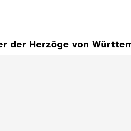
er der Herzöge von Württe
Hohlflächensonnenuhr,
Bechersonnenuhr
Sonnenuhr 
Besitz Herzog Fr
Details
Zylindersonnenuhr