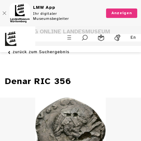
LMW App
Anzeigen
Ihr digitaler
Museumsbegleiter
SAMMLUNG ONLINE LANDESMUSEUM
En
WÜRTTEMBERG
zurück zum Suchergebnis
Denar RIC 356