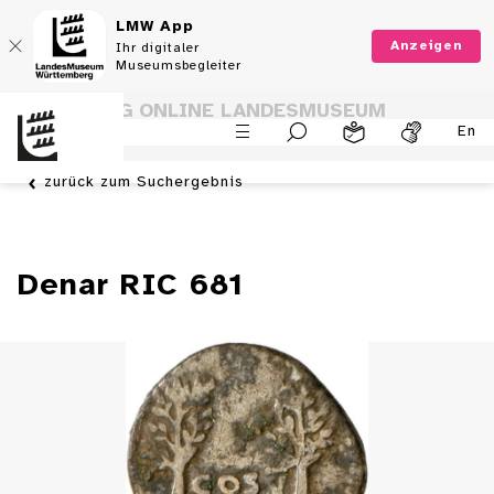
LMW App
Anzeigen
Ihr digitaler
Museumsbegleiter
SAMMLUNG ONLINE LANDESMUSEUM
En
WÜRTTEMBERG
zurück zum Suchergebnis
Denar RIC 681