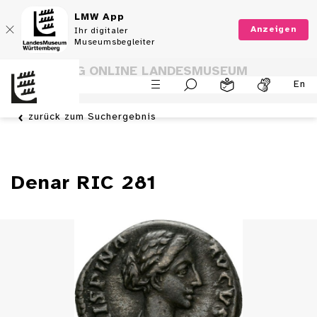
LMW App
Anzeigen
Ihr digitaler
Museumsbegleiter
SAMMLUNG ONLINE LANDESMUSEUM
En
WÜRTTEMBERG
zurück zum Suchergebnis
Denar RIC 281