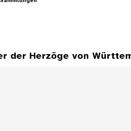
e Sammlungen
er der Herzöge von Württe
Hohlflächensonnenuhr,
Bechersonnenuhr
Sonnenuhr 
Besitz Herzog Fr
Details