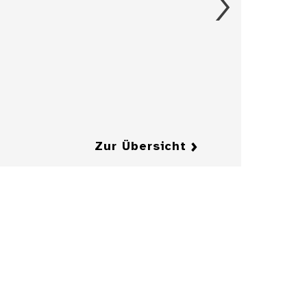
Figürchen, 17.
Jahrhundert
Details
Details
Zur Übersicht