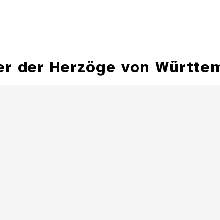
er der Herzöge von Württe
Hohlflächensonnenuhr,
Bechersonnenuhr
Sonnenuhr 
Besitz Herzog Fr
Details
Zylindersonnenuhr