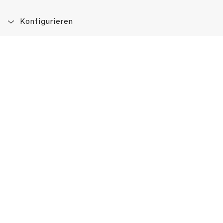
Konfigurieren
Blog
App
Newsletter
Immer auf dem Laufenden sein!
Jetzt Newsletter abonnieren
Erlebe das LMW auch hier