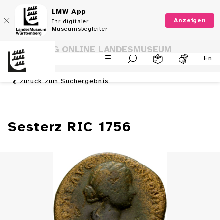
LMW App
Anzeigen
Ihr digitaler
Museumsbegleiter
SAMMLUNG ONLINE LANDESMUSEUM
En
WÜRTTEMBERG
zurück zum Suchergebnis
Sesterz RIC 1756