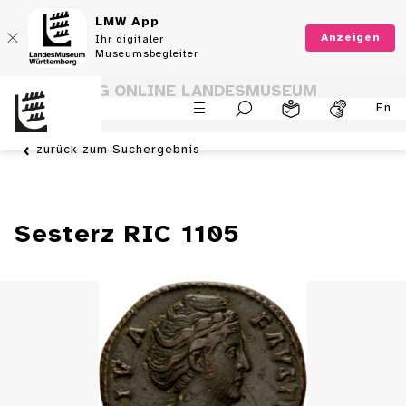
LMW App
Anzeigen
Ihr digitaler
Museumsbegleiter
SAMMLUNG ONLINE LANDESMUSEUM
En
WÜRTTEMBERG
zurück zum Suchergebnis
Sesterz RIC 1105