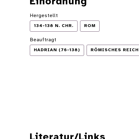
Einordnung
Hergestellt
134-138 N. CHR.
ROM
Beauftragt
HADRIAN (76-138)
RÖMISCHES REICH
Literatur/Links