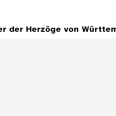
er der Herzöge von Württe
Hohlflächensonnenuhr,
Bechersonnenuhr
Sonnenuhr 
Besitz Herzog Fr
Details
Zylindersonnenuhr