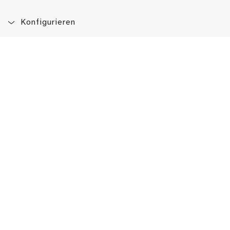
Konfigurieren
Blog
App
Newsletter
Immer auf dem Laufenden sein!
Jetzt Newsletter abonnieren
Erlebe das LMW auch hier