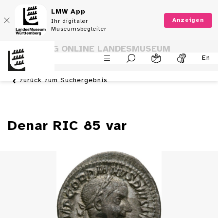
LMW App
Anzeigen
Ihr digitaler
Museumsbegleiter
SAMMLUNG ONLINE LANDESMUSEUM
En
WÜRTTEMBERG
zurück zum Suchergebnis
Denar RIC 85 var