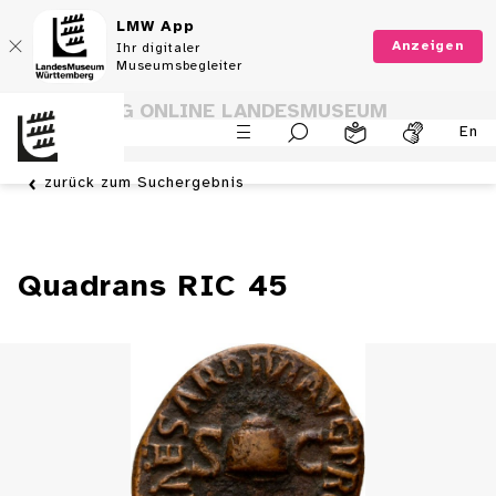
LMW App
Anzeigen
Ihr digitaler
Museumsbegleiter
SAMMLUNG ONLINE LANDESMUSEUM
En
WÜRTTEMBERG
zurück zum Suchergebnis
Quadrans RIC 45