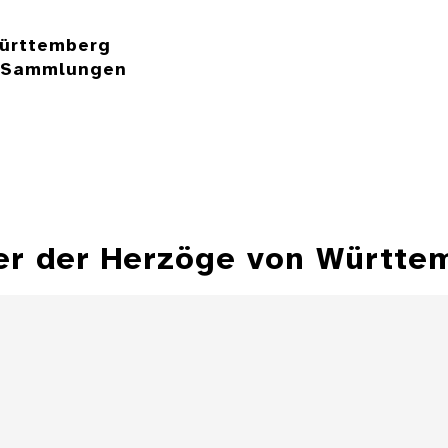
ürttemberg
e Sammlungen
er der Herzöge von Württe
Hohlflächensonnenuhr,
Bechersonnenuhr
Sonnenuhr 
Besitz Herzog Fr