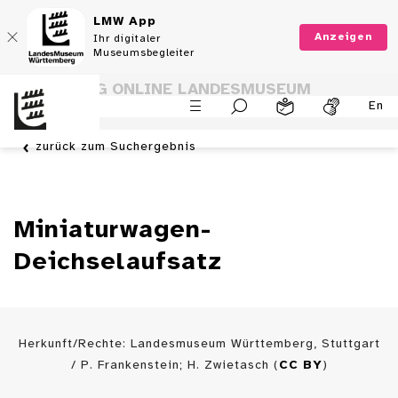
LMW App
Anzeigen
Ihr digitaler
Museumsbegleiter
SAMMLUNG ONLINE LANDESMUSEUM
En
WÜRTTEMBERG
zurück zum Suchergebnis
Miniaturwagen-
Deichselaufsatz
Herkunft/Rechte: Landesmuseum Württemberg, Stuttgart
/ P. Frankenstein; H. Zwietasch (
CC BY
)