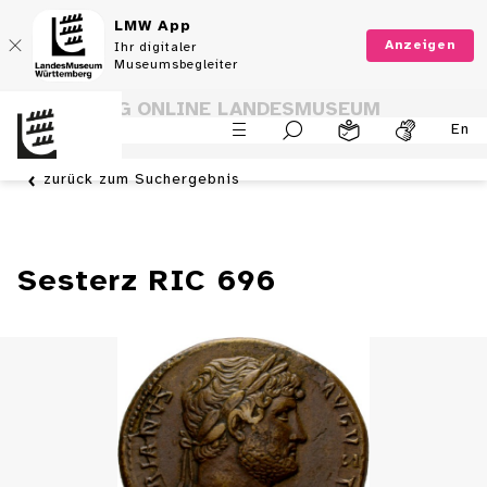
LMW App
Anzeigen
Ihr digitaler
Museumsbegleiter
SAMMLUNG ONLINE LANDESMUSEUM
En
WÜRTTEMBERG
zurück zum Suchergebnis
Sesterz RIC 696