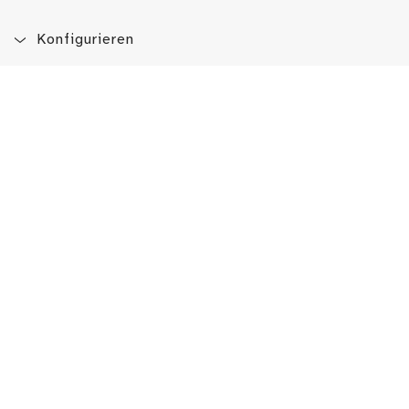
Konfigurieren
Blog
App
Newsletter
Immer auf dem Laufenden sein!
Jetzt Newsletter abonnieren
Erlebe das LMW auch hier