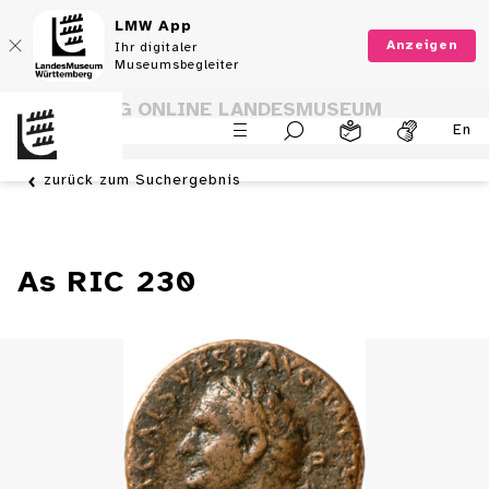
LMW App
Anzeigen
Ihr digitaler
Museumsbegleiter
SAMMLUNG ONLINE LANDESMUSEUM
En
WÜRTTEMBERG
zurück zum Suchergebnis
As RIC 230