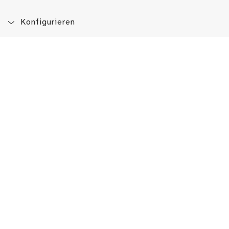
Konfigurieren
Blog
App
Newsletter
Immer auf dem Laufenden sein!
Jetzt Newsletter abonnieren
Erlebe das LMW auch hier