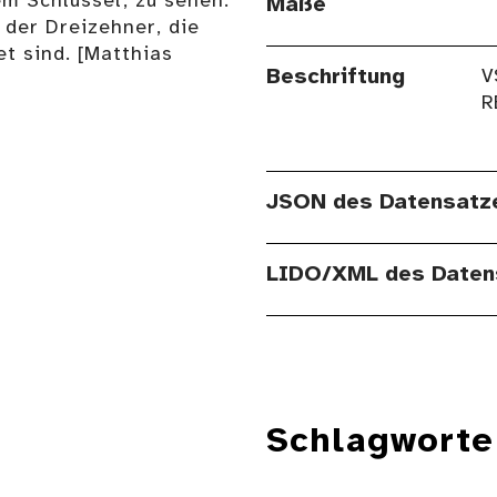
m Schlüssel, zu sehen.
Maße
 der Dreizehner, die
t sind. [Matthias
Beschriftung
V
R
JSON des Datensatz
LIDO/XML des Daten
Schlagworte