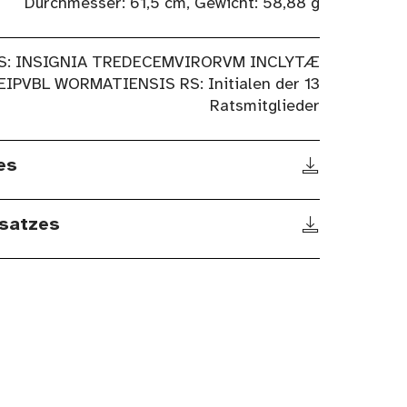
Durchmesser: 61,5 cm, Gewicht: 58,88 g
S: INSIGNIA TREDECEMVIRORVM INCLYTÆ
EIPVBL WORMATIENSIS RS: Initialen der 13
Ratsmitglieder
es
satzes