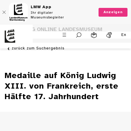
LMW App
Anzeigen
Ihr digitaler
Museumsbegleiter
SAMMLUNG ONLINE LANDESMUSEUM
En
WÜRTTEMBERG
zurück zum Suchergebnis
Medaille auf König Ludwig
XIII. von Frankreich, erste
Hälfte 17. Jahrhundert