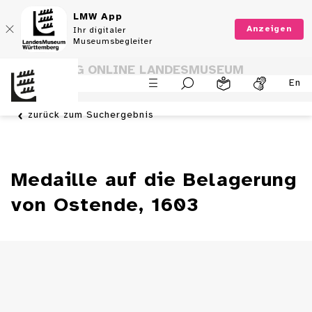
LMW App
Anzeigen
Ihr digitaler
Museumsbegleiter
SAMMLUNG ONLINE LANDESMUSEUM
En
WÜRTTEMBERG
zurück zum Suchergebnis
Medaille auf die Belagerung
von Ostende, 1603