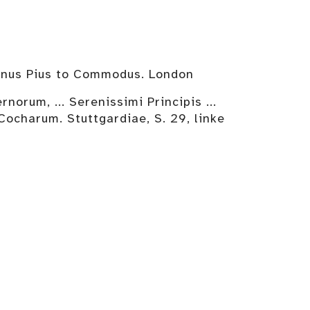
ninus Pius to Commodus. London
um, ... Serenissimi Principis ...
Cocharum. Stuttgardiae, S. 29, linke