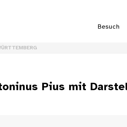
Besuch
WÜRTTEMBERG
oninus Pius mit Darste