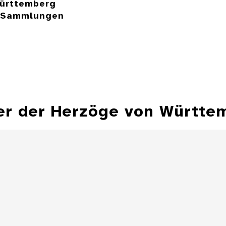
ürttemberg
e Sammlungen
er der Herzöge von Württe
Hohlflächensonnenuhr,
Bechersonnenuhr
Sonnenuhr 
Besitz Herzog Fr
Details