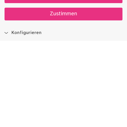
Zustimmen
Konfigurieren
Blog
App
Newsletter
Immer auf dem Laufenden sein!
Jetzt Newsletter abonnieren