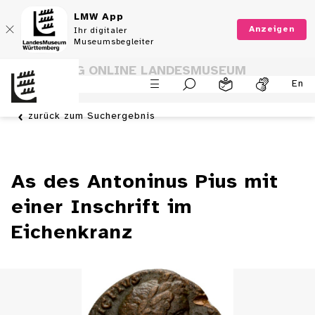
LMW App
Anzeigen
Ihr digitaler
Museumsbegleiter
SAMMLUNG ONLINE LANDESMUSEUM
En
WÜRTTEMBERG
zurück zum Suchergebnis
As des Antoninus Pius mit
einer Inschrift im
Eichenkranz