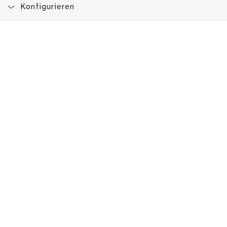
Konfigurieren
Blog
App
Newsletter
Immer auf dem Laufenden sein!
Jetzt Newsletter abonnieren
Erlebe das LMW auch hier