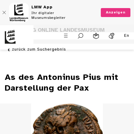
LMW App
Anzeigen
Ihr digitaler
Museumsbegleiter
SAMMLUNG ONLINE LANDESMUSEUM
En
WÜRTTEMBERG
zurück zum Suchergebnis
As des Antoninus Pius mit
Darstellung der Pax