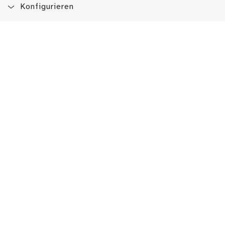
Konfigurieren
Blog
App
Newsletter
Immer auf dem Laufenden sein!
Jetzt Newsletter abonnieren
Erlebe das LMW auch hier