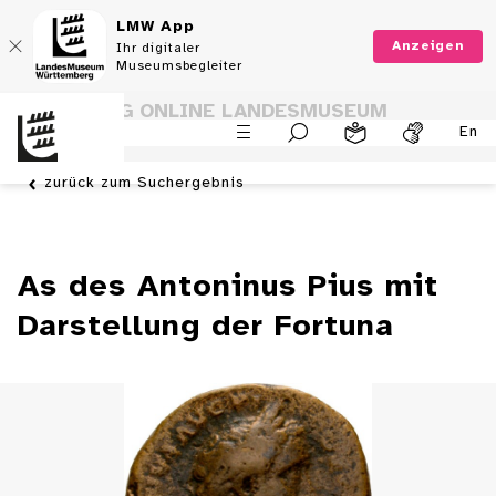
LMW App
Anzeigen
Ihr digitaler
Museumsbegleiter
SAMMLUNG ONLINE LANDESMUSEUM
En
WÜRTTEMBERG
zurück zum Suchergebnis
As des Antoninus Pius mit
Darstellung der Fortuna