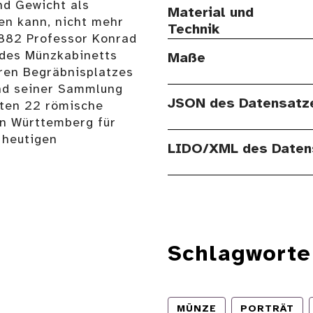
nd Gewicht als
Material und
en kann, nicht mehr
Technik
1882 Professor Konrad
 des Münzkabinetts
Maße
eren Begräbnisplatzes
nd seiner Sammlung
JSON des Datensatz
lten 22 römische
n Württemberg für
 heutigen
LIDO/XML des Daten
Schlagworte
MÜNZE
PORTRÄT