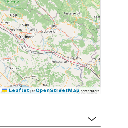
Leaflet
OpenStreetMap
|
©
contributors