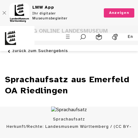
LMW App
Anzeigen
Ihr digitaler
Museumsbegleiter
SAMMLUNG ONLINE LANDESMUSEUM
En
WÜRTTEMBERG
zurück zum Suchergebnis
Sprachaufsatz aus Emerfeld
OA Riedlingen
Sprachaufsatz
Herkunft/Rechte: Landesmuseum Württemberg / (CC BY-
SA)