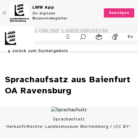
LMW App
Anzeigen
Ihr digitaler
Museumsbegleiter
SAMMLUNG ONLINE LANDESMUSEUM
En
WÜRTTEMBERG
zurück zum Suchergebnis
Sprachaufsatz aus Baienfurt
OA Ravensburg
Sprachaufsatz
Herkunft/Rechte: Landesmuseum Württemberg / (CC BY-
SA)