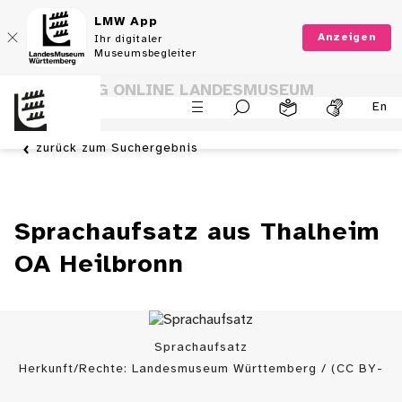
LMW App
Anzeigen
Ihr digitaler
Museumsbegleiter
SAMMLUNG ONLINE LANDESMUSEUM
En
WÜRTTEMBERG
zurück zum Suchergebnis
Sprachaufsatz aus Thalheim
OA Heilbronn
Sprachaufsatz
Herkunft/Rechte: Landesmuseum Württemberg / (CC BY-
SA)