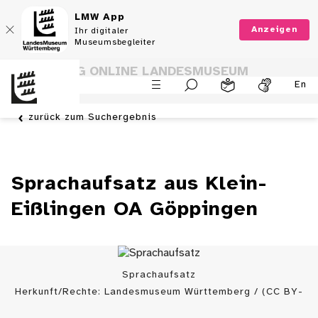
LMW App
Anzeigen
Ihr digitaler
Museumsbegleiter
SAMMLUNG ONLINE LANDESMUSEUM
En
WÜRTTEMBERG
zurück zum Suchergebnis
Sprachaufsatz aus Klein-
Eißlingen OA Göppingen
Sprachaufsatz
Herkunft/Rechte: Landesmuseum Württemberg / (CC BY-
SA)