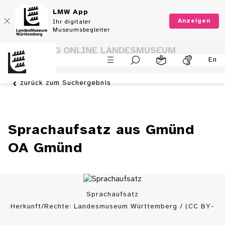
LMW App
Anzeigen
Ihr digitaler
Museumsbegleiter
SAMMLUNG ONLINE LANDESMUSEUM
En
WÜRTTEMBERG
zurück zum Suchergebnis
Sprachaufsatz aus Gmünd
OA Gmünd
Sprachaufsatz
Herkunft/Rechte: Landesmuseum Württemberg / (CC BY-
SA)