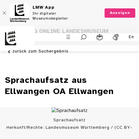
LMW App
Anzeigen
Ihr digitaler
Museumsbegleiter
SAMMLUNG ONLINE LANDESMUSEUM
En
WÜRTTEMBERG
zurück zum Suchergebnis
Sprachaufsatz aus
Ellwangen OA Ellwangen
Sprachaufsatz
Herkunft/Rechte: Landesmuseum Württemberg / (CC BY-
SA)