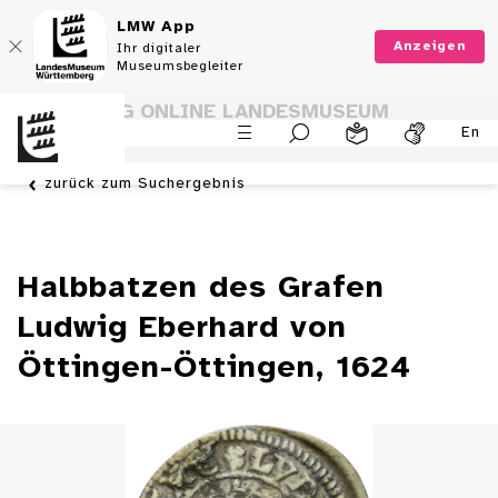
LMW App
Anzeigen
Ihr digitaler
Museumsbegleiter
SAMMLUNG ONLINE LANDESMUSEUM
En
WÜRTTEMBERG
zurück zum Suchergebnis
Halbbatzen des Grafen
Ludwig Eberhard von
Öttingen-Öttingen, 1624