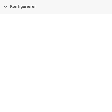
Konfigurieren
Blog
App
Newsletter
Immer auf dem Laufenden sein!
Jetzt Newsletter abonnieren
Erlebe das LMW auch hier