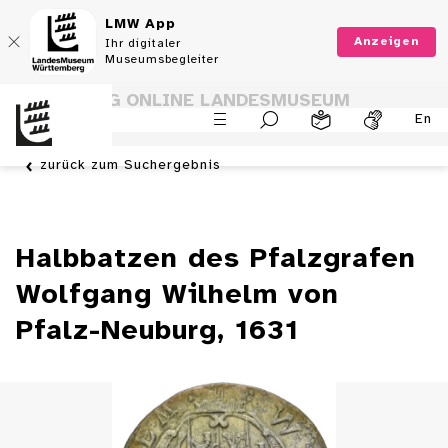
LMW App
Anzeigen
Ihr digitaler
Museumsbegleiter
SAMMLUNG ONLINE LANDESMUSEUM
En
WÜRTTEMBERG
zurück zum Suchergebnis
Halbbatzen des Pfalzgrafen
Wolfgang Wilhelm von
Pfalz-Neuburg, 1631