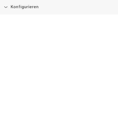
Konfigurieren
Blog
App
Newsletter
Immer auf dem Laufenden sein!
Jetzt Newsletter abonnieren
Erlebe das LMW auch hier