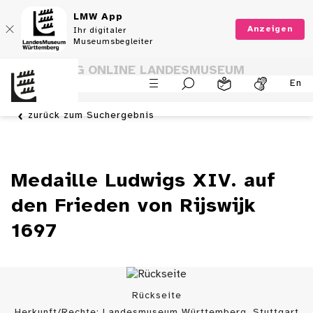
LMW App
Anzeigen
Ihr digitaler
Museumsbegleiter
SAMMLUNG ONLINE LANDESMUSEUM
En
WÜRTTEMBERG
zurück zum Suchergebnis
Medaille Ludwigs XIV. auf
den Frieden von Rijswijk
1697
Rückseite
Herkunft/Rechte: Landesmuseum Württemberg, Stuttgart