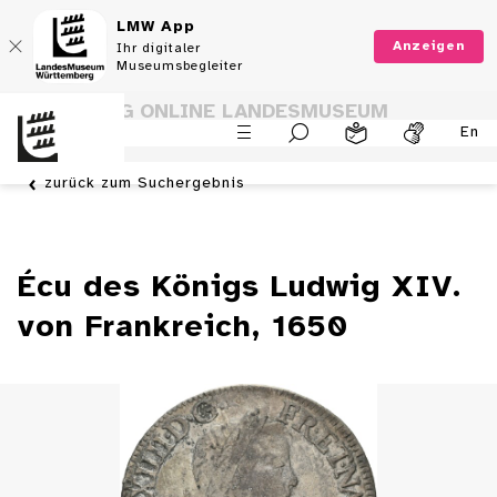
LMW App
Anzeigen
Ihr digitaler
Museumsbegleiter
SAMMLUNG ONLINE LANDESMUSEUM
En
WÜRTTEMBERG
zurück zum Suchergebnis
Écu des Königs Ludwig XIV.
von Frankreich, 1650