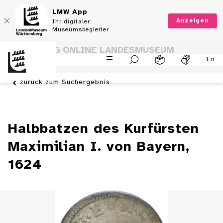
LMW App
Anzeigen
Ihr digitaler
Museumsbegleiter
SAMMLUNG ONLINE LANDESMUSEUM
En
WÜRTTEMBERG
zurück zum Suchergebnis
Halbbatzen des Kurfürsten
Maximilian I. von Bayern,
1624