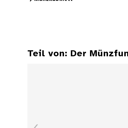
Teil von: Der Münzfu
Gulden des Pfalzgrafen
Karl I. Ludwig von der
Pfalz, 1666