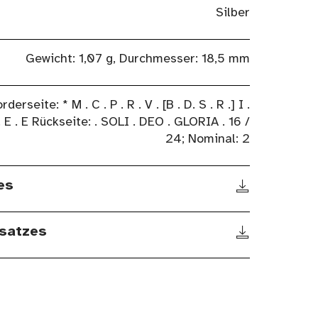
Silber
Gewicht: 1,07 g, Durchmesser: 18,5 mm
rderseite: * M . C . P . R . V . [B . D. S . R .] I .
. E . E Rückseite: . SOLI . DEO . GLORIA . 16 /
24; Nominal: 2
es
satzes