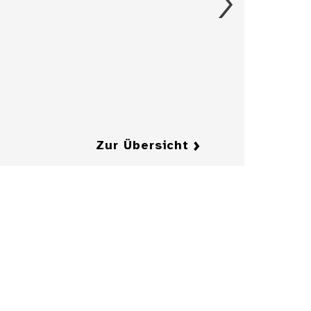
Albus des
Kurfürsten Karl I.
Ludwig von der
Pfalz, 1657
Details
Details
Zur Übersicht