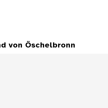
nd von Öschelbronn
Halbbatzen des
Erzbischofs Paris
Halbba
Graf von Lodron
Erzbischofs Pa
von Salzburg ,
von Lodron von 
1624
Details