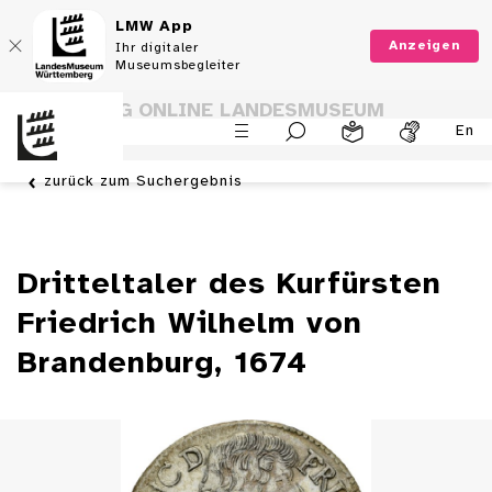
LMW App
Anzeigen
Ihr digitaler
Museumsbegleiter
SAMMLUNG ONLINE LANDESMUSEUM
En
WÜRTTEMBERG
zurück zum Suchergebnis
Dritteltaler des Kurfürsten
Friedrich Wilhelm von
Brandenburg, 1674