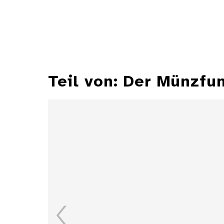
Teil von: Der Münzfu
Gulden des Pfalzgrafen
Karl I. Ludwig von der
Pfalz, 1666