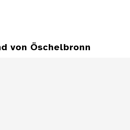
nd von Öschelbronn
Halbbatzen des
Erzbischofs Paris
Halbba
Graf von Lodron
Erzbischofs Pa
von Salzburg ,
von Lodron von 
1624
Details