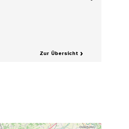
Albus des
Kurfürsten Karl I.
Ludwig von der
Pfalz, 1657
Details
Details
Zur Übersicht