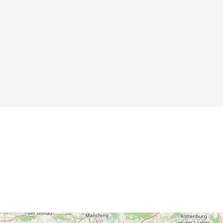
Albus des
Kurfürsten Karl I.
Ludwig von der
Pfalz, 1657
Details
Details