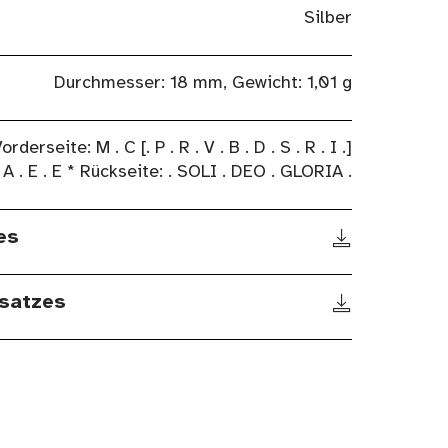
Silber
Durchmesser: 18 mm, Gewicht: 1,01 g
orderseite: M . C [. P . R . V . B . D . S . R . I .]
A . E . E * Rückseite: . SOLI . DEO . GLORIA .
es
satzes