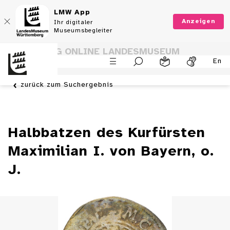
LMW App
Anzeigen
Ihr digitaler
Museumsbegleiter
SAMMLUNG ONLINE LANDESMUSEUM
En
WÜRTTEMBERG
zurück zum Suchergebnis
Halbbatzen des Kurfürsten
Maximilian I. von Bayern, o.
J.