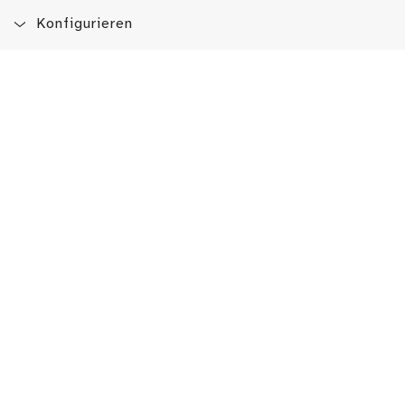
Konfigurieren
Blog
App
Newsletter
Immer auf dem Laufenden sein!
Jetzt Newsletter abonnieren
Erlebe das LMW auch hier