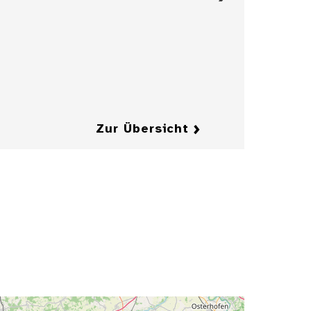
Albus des
Kurfürsten Karl I.
Ludwig von der
Pfalz, 1657
Details
Details
Zur Übersicht