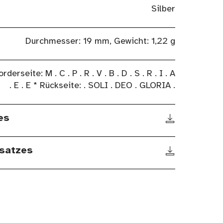
Silber
Durchmesser: 19 mm, Gewicht: 1,22 g
orderseite: M . C . P . R . V . B . D . S . R . I . A
. E . E * Rückseite: . SOLI . DEO . GLORIA .
es
satzes