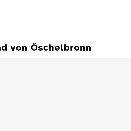
nd von Öschelbronn
Halbbatzen des
Erzbischofs Paris
Halbba
Graf von Lodron
Erzbischofs Pa
von Salzburg ,
von Lodron von 
1624
Details