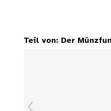
Teil von: Der Münzfu
Gulden des Pfalzgrafen
Karl I. Ludwig von der
Pfalz, 1666