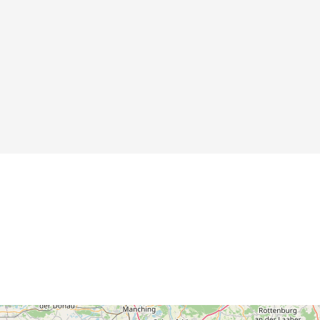
Albus des
Kurfürsten Karl I.
Ludwig von der
Pfalz, 1657
Details
Details