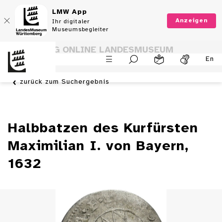
LMW App
Anzeigen
Ihr digitaler
Museumsbegleiter
SAMMLUNG ONLINE LANDESMUSEUM
En
WÜRTTEMBERG
zurück zum Suchergebnis
Halbbatzen des Kurfürsten
Maximilian I. von Bayern,
1632