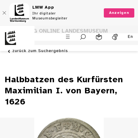
LMW App
Anzeigen
Ihr digitaler
Museumsbegleiter
SAMMLUNG ONLINE LANDESMUSEUM
En
WÜRTTEMBERG
zurück zum Suchergebnis
Halbbatzen des Kurfürsten
Maximilian I. von Bayern,
1626