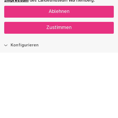
Impressum
des Landesmuseum Württemberg.
Ablehnen
Zustimmen
Konfigurieren
Blog
App
Newsletter
Immer auf dem Laufenden sein!