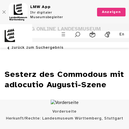
LMW App
Anzeigen
Ihr digitaler
Museumsbegleiter
SAMMLUNG ONLINE LANDESMUSEUM
En
WÜRTTEMBERG
zurück zum Suchergebnis
Sesterz des Commodous mit
adlocutio Augusti-Szene
Vorderseite
Herkunft/Rechte: Landesmuseum Württemberg, Stuttgart
/ (
CC BY
)