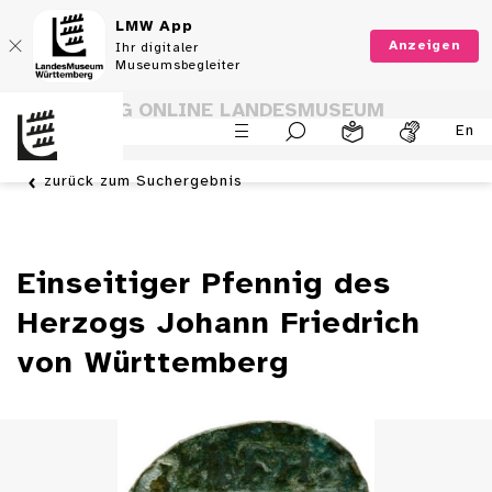
LMW App
Anzeigen
Ihr digitaler
Museumsbegleiter
SAMMLUNG ONLINE LANDESMUSEUM
En
WÜRTTEMBERG
zurück zum Suchergebnis
Einseitiger Pfennig des
Herzogs Johann Friedrich
von Württemberg