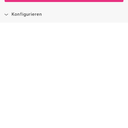
Konfigurieren
Blog
App
Newsletter
Immer auf dem Laufenden sein!
Jetzt Newsletter abonnieren